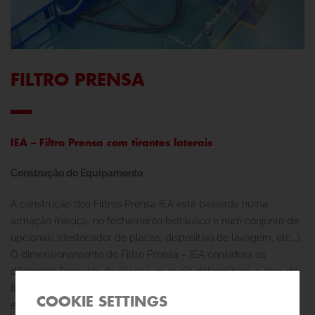
FILTRO PRENSA
IEA – Filtro Prensa com tirantes laterais
Construção do Equipamento
A construção dos Filtros Prensa IEA está baseada numa
armação maciça, no fechamento hidráulico e num conjunto de
opcionais (deslocador de placas, dispositivo de lavagem, etc...).
O dimensionamento do Filtro Prensa – IEA considera os
diferentes formatos de placas, os quais determinam a área de
filtragem. Dimensões desde 250 x 250 até 2.000 x 2.000 mm
COOKIE SETTINGS
estão disponíveis e com pressões de trabalho até 25 bar são