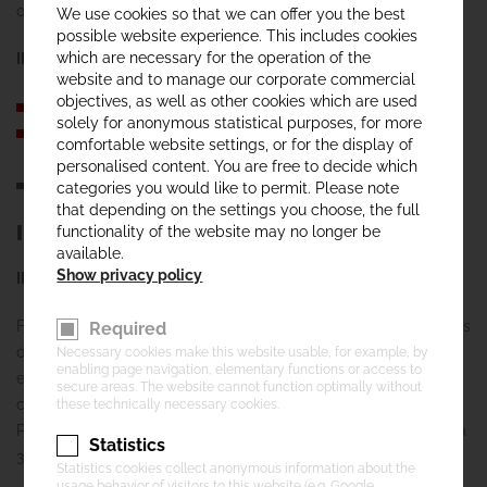
oferecidas.
We use cookies so that we can offer you the best
possible website experience. This includes cookies
which are necessary for the operation of the
IEA – Execução com tirantes laterais
website and to manage our corporate commercial
objectives, as well as other cookies which are used
desde execução simples manual até totalmente automático
solely for anonymous statistical purposes, for more
dispositivo automático para descarga de torta
comfortable website settings, or for the display of
personalised content. You are free to decide which
categories you would like to permit. Please note
that depending on the settings you choose, the full
IEA – TIPOS DE FILTROS PRENSA
functionality of the website may no longer be
available.
Show privacy policy
IEA – Filtro Prensa tipo Câmara
Filtros Prensa tipo Câmara em construção robusta para as mais
Required
diversas aplicações. Vários formatos de placas e diferentes
Necessary cookies make this website usable, for example, by
enabling page navigation, elementary functions or access to
espessuras de tortas estão disponíveis e são definidas
secure areas. The website cannot function optimally without
conforme a aplicação. O material das placas utilizado é
these technically necessary cookies.
Polipropileno ou superior, para pressões de filtragem desde 7 a
Statistics
30 bar.
Statistics cookies collect anonymous information about the
usage behavior of visitors to this website (e.g. Google