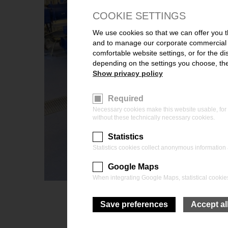
COOKIE SETTINGS
We use cookies so that we can offer you t
and to manage our corporate commercial ob
comfortable website settings, or for the d
depending on the settings you choose, the 
Show privacy policy
Required
Necessary cookies make this website usable, for 
without these technically necessary cookies.
Statistics
Statistics cookies collect anonymous information a
Google Maps
When integrating Google Maps, statistical cookies
Save preferences
Accept al