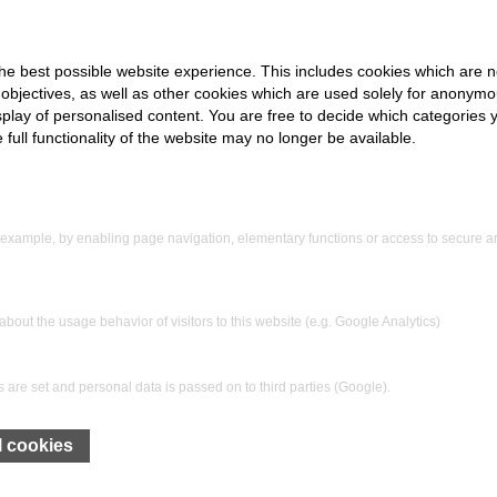
Версии в завис
Тип машины "
he best possible website experience. This includes cookies which are n
для обезвожи
jectives, as well as other cookies which are used solely for anonymou
производитель
isplay of personalised content. You are free to decide which categories y
Машина типа
full functionality of the website may no longer be available.
для обезвожи
Машина типа
Для обезвожи
ингредиентам
example, by enabling page navigation, elementary functions or access to secure ar
ВАШИ ПРЕ
bout the usage behavior of visitors to this website (e.g. Google Analytics)
Многолетний 
для различны
хозяйства
 are set and personal data is passed on to third parties (Google).
Уже более 200
работают по 
l cookies
Стабильная и
Непрерывная 