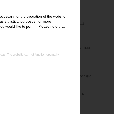
имости от приложения
High Flow SP-HF":
ecessary for the operation of the website
вания осадка с максимально возможной
s statistical purposes, for more
ностью (например, в коммунальных условиях, ...)
ou would like to permit. Please note that
 "SP-P&F":
вания осадка с высоким содержанием клетчатки
 "SP-M":
вания неорганического осадка с высокоабразивными
и
eas. The website cannot function optimally
ИМУЩЕСТВА:
опыт производства техники для обезвоживания осадка
х отраслей промышленности и коммунального
0 штук шнековых прессов на базе технологии IEA
всей Европе
 полностью автоматическая эксплуатация
и малооборотная система обезвоживания